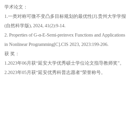
学术论文：
1.一类对称可微不变凸多目标规划的最优性[J].贵州大学学报
(自然科学版), 2024, 41(2):9-14.
2. Properties of G-α-E-Semi-preinvex Functions and Applications
in Nonlinear Programming[C].CIS 2023, 2023:199-206.
获 奖：
1.2023年06月获“延安大学优秀硕士学位论文指导教师奖”。
2.2023年05月获“延安优秀科普志愿者”荣誉称号。
快速通道