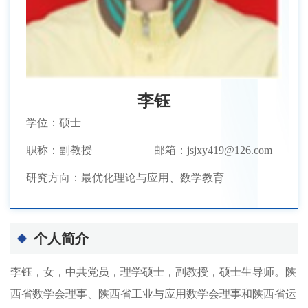
李钰
学位：硕士
职称：副教授
邮箱：jsjxy419@126.com
研究方向：最优化理论与应用、数学教育
个人简介
李钰，女，中共党员，理学硕士，副教授，硕士生导师。陕
西省数学会理事、陕西省工业与应用数学会理事和陕西省运